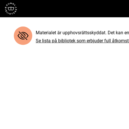
Till startsidan
Materialet är upphovsrättsskyddat. Det kan end
Se lista på bibliotek som erbjuder full åtkomst