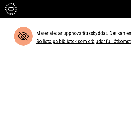
Till startsidan
Materialet är upphovsrättsskyddat. Det kan end
Se lista på bibliotek som erbjuder full åtkomst