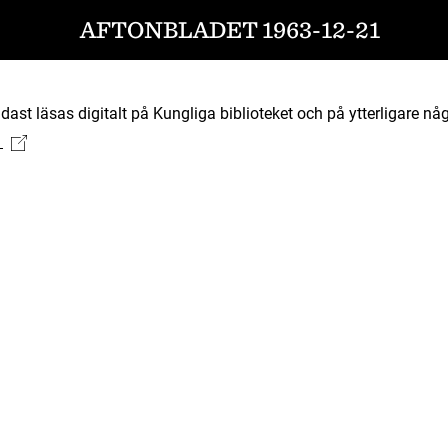
AFTONBLADET 1963-12-21
ast läsas digitalt på Kungliga biblioteket och på ytterligare någ