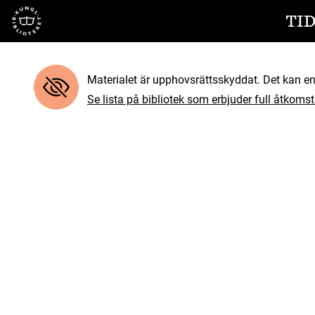
Till startsidan
TID
Materialet är upphovsrättsskyddat. Det kan end
Se lista på bibliotek som erbjuder full åtkomst