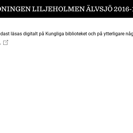
DNINGEN LILJEHOLMEN ÄLVSJÖ 2016-1
ast läsas digitalt på Kungliga biblioteket och på ytterligare någ