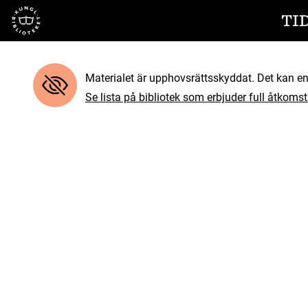
Till startsidan
TI
Materialet är upphovsrättsskyddat. Det kan end
Se lista på bibliotek som erbjuder full åtkomst