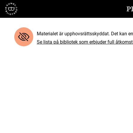
Till startsidan
P
Materialet är upphovsrättsskyddat. Det kan end
Se lista på bibliotek som erbjuder full åtkomst