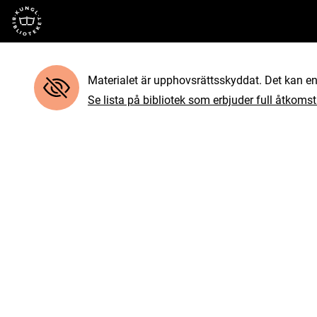
Till startsidan
Materialet är upphovsrättsskyddat. Det kan end
Se lista på bibliotek som erbjuder full åtkomst