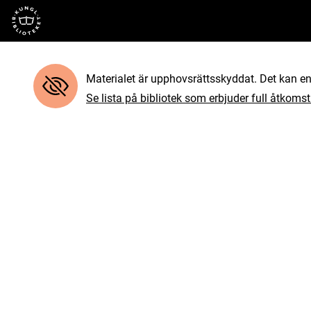
Till startsidan
Materialet är upphovsrättsskyddat. Det kan end
Se lista på bibliotek som erbjuder full åtkomst