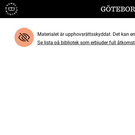
Till startsidan
GÖTEBORG
Materialet är upphovsrättsskyddat. Det kan end
Se lista på bibliotek som erbjuder full åtkomst