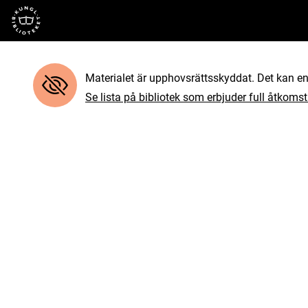
Till startsidan
Materialet är upphovsrättsskyddat. Det kan end
Se lista på bibliotek som erbjuder full åtkomst