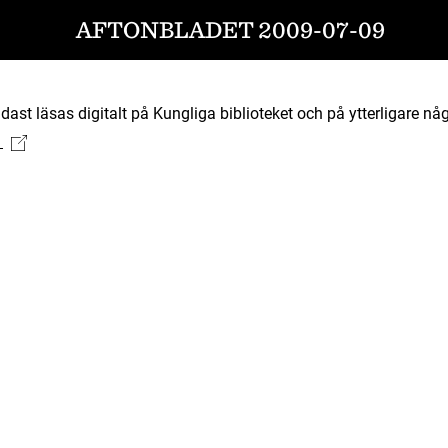
AFTONBLADET 2009-07-09
ast läsas digitalt på Kungliga biblioteket och på ytterligare någ