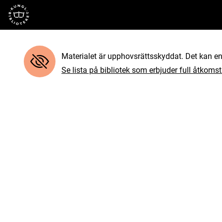
Till startsidan
Materialet är upphovsrättsskyddat. Det kan end
Se lista på bibliotek som erbjuder full åtkomst