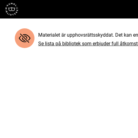
Till startsidan
Materialet är upphovsrättsskyddat. Det kan end
Se lista på bibliotek som erbjuder full åtkomst