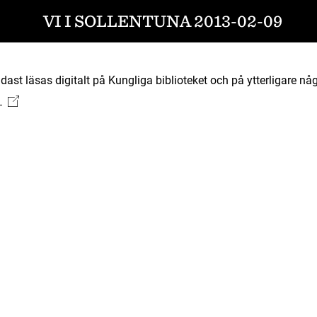
VI I SOLLENTUNA 2013-02-09
ast läsas digitalt på Kungliga biblioteket och på ytterligare någ