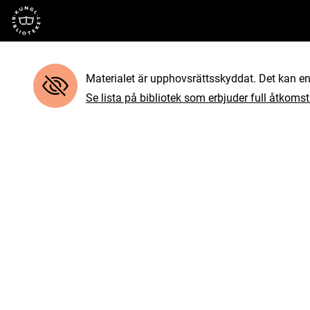
Till startsidan
Materialet är upphovsrättsskyddat. Det kan end
Se lista på bibliotek som erbjuder full åtkomst