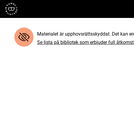
Till startsidan
Materialet är upphovsrättsskyddat. Det kan end
Se lista på bibliotek som erbjuder full åtkomst