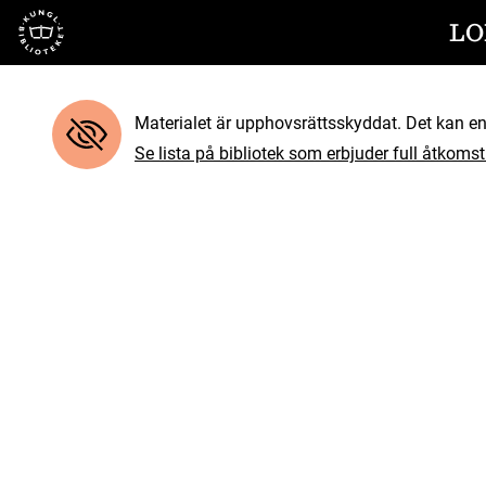
Till startsidan
LO
Materialet är upphovsrättsskyddat. Det kan end
Se lista på bibliotek som erbjuder full åtkomst