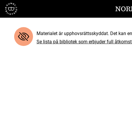
Till startsidan
NOR
Materialet är upphovsrättsskyddat. Det kan end
Se lista på bibliotek som erbjuder full åtkomst