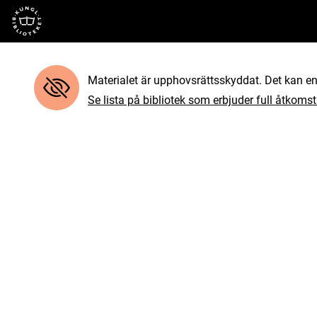
Till startsidan
Materialet är upphovsrättsskyddat. Det kan end
Se lista på bibliotek som erbjuder full åtkomst