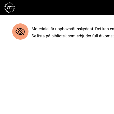
Till startsidan
Materialet är upphovsrättsskyddat. Det kan end
Se lista på bibliotek som erbjuder full åtkomst