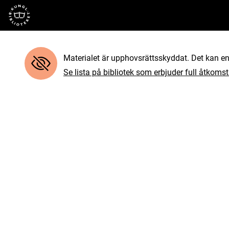
Till startsidan
Materialet är upphovsrättsskyddat. Det kan end
Se lista på bibliotek som erbjuder full åtkomst