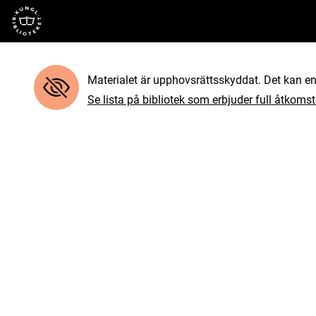
Till startsidan
Materialet är upphovsrättsskyddat. Det kan end
Se lista på bibliotek som erbjuder full åtkomst