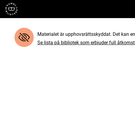
Till startsidan
Materialet är upphovsrättsskyddat. Det kan end
Se lista på bibliotek som erbjuder full åtkomst