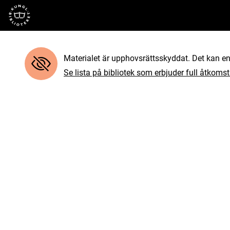
Till startsidan
Materialet är upphovsrättsskyddat. Det kan end
Se lista på bibliotek som erbjuder full åtkomst