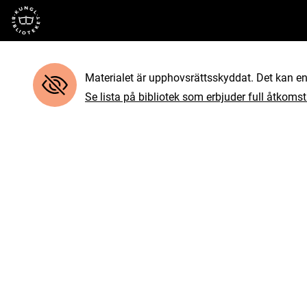
Till startsidan
Materialet är upphovsrättsskyddat. Det kan end
Se lista på bibliotek som erbjuder full åtkomst