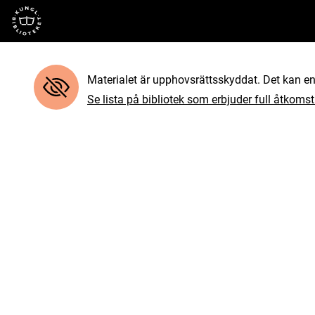
Till startsidan
Materialet är upphovsrättsskyddat. Det kan end
Se lista på bibliotek som erbjuder full åtkomst