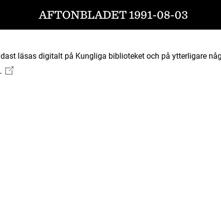
AFTONBLADET 1991-08-03
ast läsas digitalt på Kungliga biblioteket och på ytterligare någ