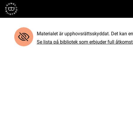
Till startsidan
Materialet är upphovsrättsskyddat. Det kan end
Se lista på bibliotek som erbjuder full åtkomst