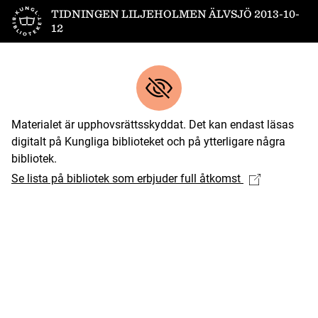
Till startsidan
TIDNINGEN LILJEHOLMEN ÄLVSJÖ 2013-10-
12
Materialet är upphovsrättsskyddat. Det kan endast läsas
digitalt på Kungliga biblioteket och på ytterligare några
bibliotek.
Se lista på bibliotek som erbjuder full åtkomst