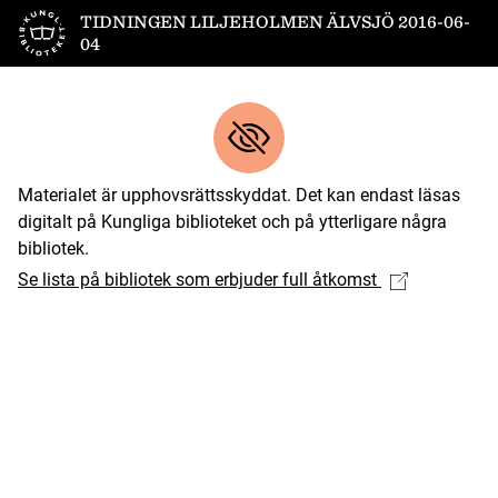
Till startsidan
TIDNINGEN LILJEHOLMEN ÄLVSJÖ 2016-06-
04
Materialet är upphovsrättsskyddat. Det kan endast läsas
digitalt på Kungliga biblioteket och på ytterligare några
bibliotek.
Se lista på bibliotek som erbjuder full åtkomst