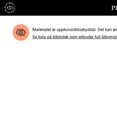
Till startsidan
P
Materialet är upphovsrättsskyddat. Det kan end
Se lista på bibliotek som erbjuder full åtkomst