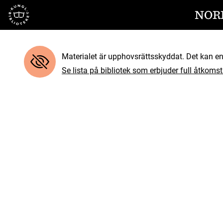
Till startsidan
NOR
Materialet är upphovsrättsskyddat. Det kan end
Se lista på bibliotek som erbjuder full åtkomst