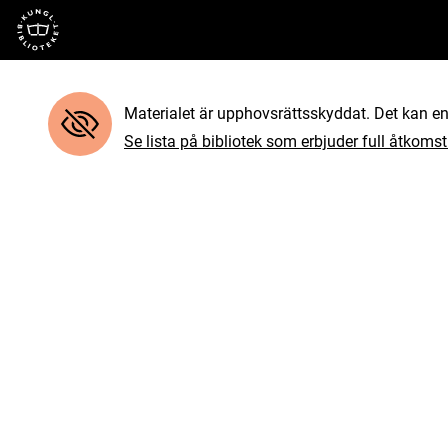
Till startsidan
Materialet är upphovsrättsskyddat. Det kan end
Se lista på bibliotek som erbjuder full åtkomst