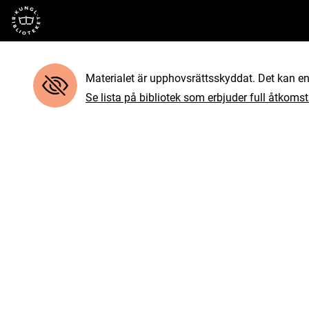
Till startsidan
Materialet är upphovsrättsskyddat. Det kan end
Se lista på bibliotek som erbjuder full åtkomst