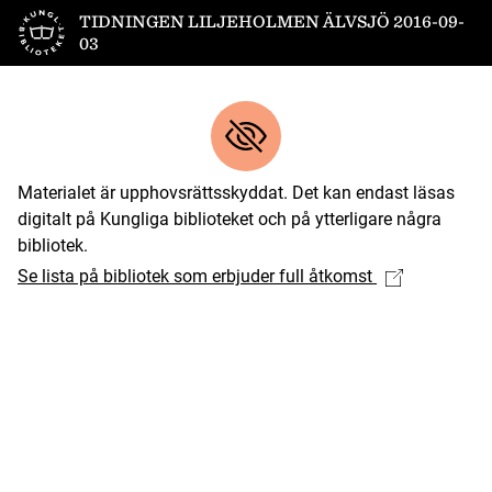
Till startsidan
TIDNINGEN LILJEHOLMEN ÄLVSJÖ 2016-09-
03
Materialet är upphovsrättsskyddat. Det kan endast läsas
digitalt på Kungliga biblioteket och på ytterligare några
bibliotek.
Se lista på bibliotek som erbjuder full åtkomst