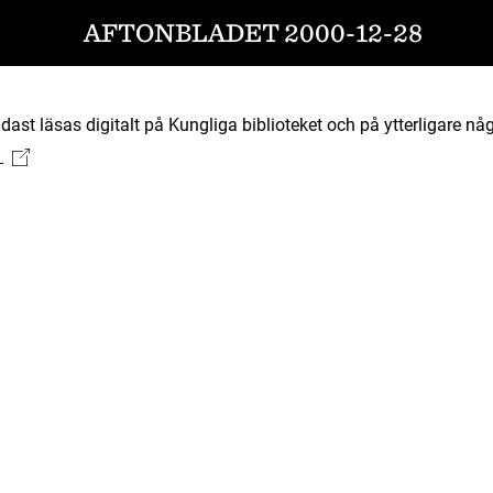
AFTONBLADET 2000-12-28
ast läsas digitalt på Kungliga biblioteket och på ytterligare någ