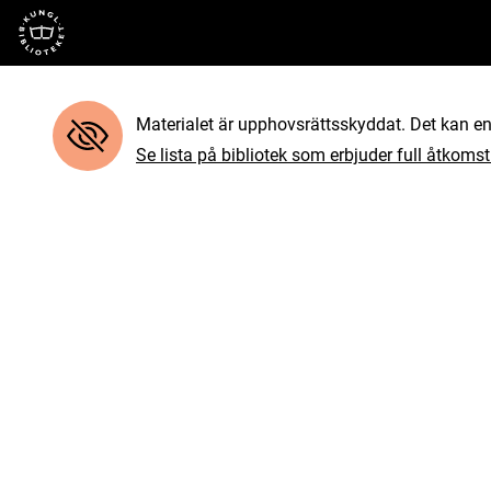
Till startsidan
Materialet är upphovsrättsskyddat. Det kan end
Se lista på bibliotek som erbjuder full åtkomst