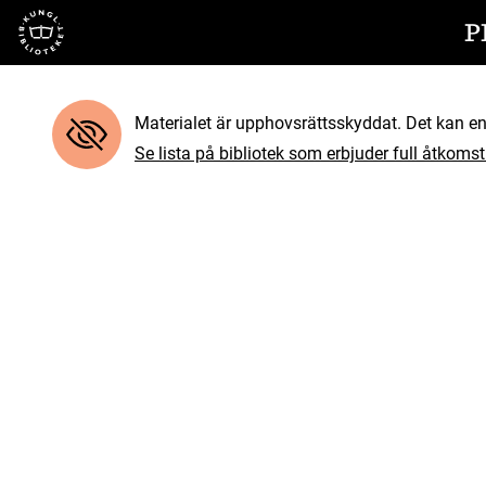
Till startsidan
P
Materialet är upphovsrättsskyddat. Det kan end
Se lista på bibliotek som erbjuder full åtkomst