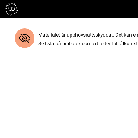
Till startsidan
Materialet är upphovsrättsskyddat. Det kan end
Se lista på bibliotek som erbjuder full åtkomst