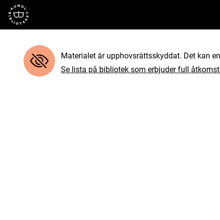
Till startsidan
Materialet är upphovsrättsskyddat. Det kan end
Se lista på bibliotek som erbjuder full åtkomst