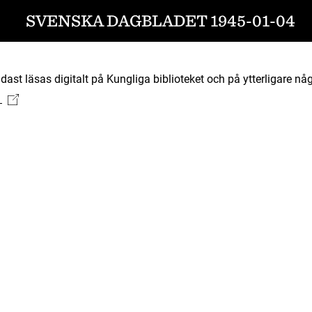
SVENSKA DAGBLADET 1945-01-04
ast läsas digitalt på Kungliga biblioteket och på ytterligare någ