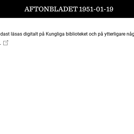
AFTONBLADET 1951-01-19
ast läsas digitalt på Kungliga biblioteket och på ytterligare någ