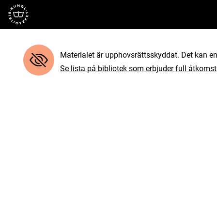
Till startsidan
Materialet är upphovsrättsskyddat. Det kan end
Se lista på bibliotek som erbjuder full åtkomst