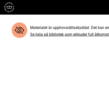
Till startsidan
Materialet är upphovsrättsskyddat. Det kan end
Se lista på bibliotek som erbjuder full åtkomst