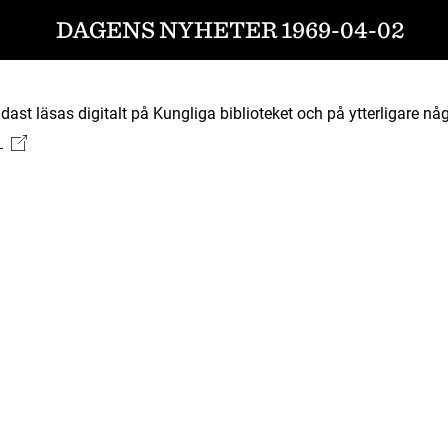
DAGENS NYHETER 1969-04-02
ast läsas digitalt på Kungliga biblioteket och på ytterligare någ