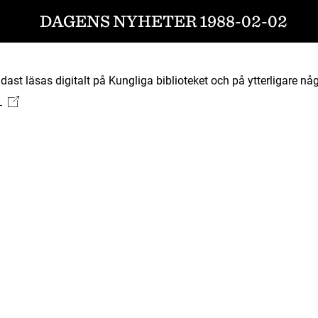
DAGENS NYHETER 1988-02-02
ast läsas digitalt på Kungliga biblioteket och på ytterligare någ