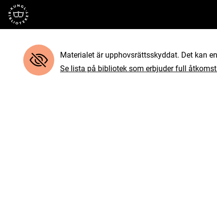
Till startsidan
Materialet är upphovsrättsskyddat. Det kan end
Se lista på bibliotek som erbjuder full åtkomst