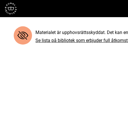
Till startsidan
Materialet är upphovsrättsskyddat. Det kan end
Se lista på bibliotek som erbjuder full åtkomst