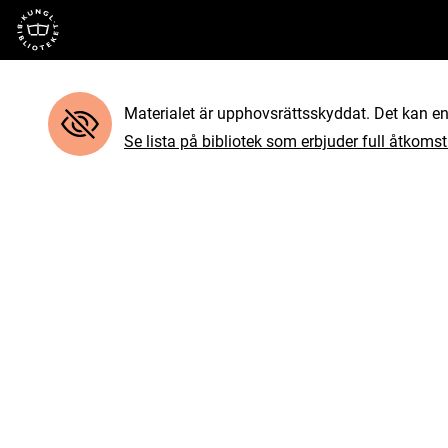
Till startsidan
Materialet är upphovsrättsskyddat. Det kan end
Se lista på bibliotek som erbjuder full åtkomst