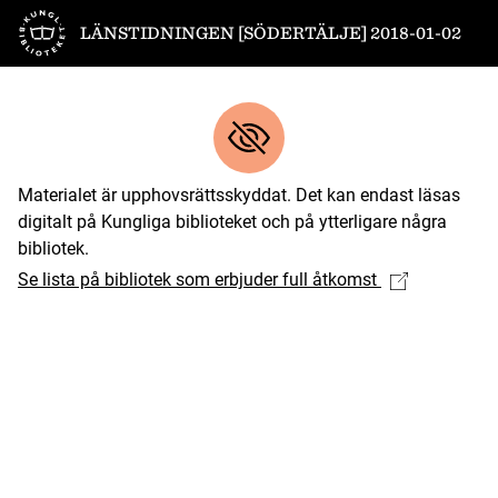
Till startsidan
LÄNSTIDNINGEN [SÖDERTÄLJE] 2018-01-02
Materialet är upphovsrättsskyddat. Det kan endast läsas
digitalt på Kungliga biblioteket och på ytterligare några
bibliotek.
Se lista på bibliotek som erbjuder full åtkomst